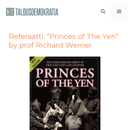
Siirry
sisältöön
VAL
Referaatti: ”Princes of The Yen”
by prof Richard Werner