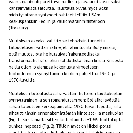
vaan Japanin oli purettava mallinsa ja avauduttava osaksi
kansainvälistä taloutta. Taustalla olivat myös BoJ:n
miehitysaikana syntyneet suhteet IMF:iin, USA:n
keskuspankkiin Fed:iin ja valtionvarainministeriöön
(Treasury).
Muutoksen aseeksi valittiin se tehokkain tunnettu
taloudellisen vallan väline, eli rahanluonti. BoJ ymmärsi,
että muutos, jota he kutsuivat ”rakenteelliseksi
transformaatioksi” ei olisi mahdollista ilman kriisiä. Kriisestä
heillä olikin jo aiempaa kokemusta virheellisen
luotonluonnin synnyttämien kuplien puhjettua 1960- ja
1970-luvuilla.
Muutoksen toteutustavaksi valittiin tietoinen luottokuplan
synnyttäminen ja sen romahduttaminen: BoJ alkoi syöttää
rahaa talouteen korkeapaineella 1980-luvun lopulla, mikä
aiheutti täysin ennenäkemättömän kiinteistö- ja maakuplan
(Fig. 1). Kiristämällä sitten luotonluontia v1989 luottokupla
puhkesi nopeasti (Fig. 2). Tällöin myöskin Nikkei-pörssi
romahti, eikä se ole edellenkään toipinut takaisin aiempiin