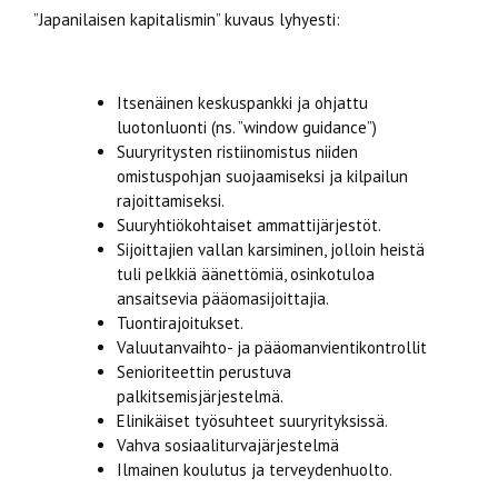
”Japanilaisen kapitalismin” kuvaus lyhyesti:
Itsenäinen keskuspankki ja ohjattu
luotonluonti (ns. ”window guidance”)
Suuryritysten ristiinomistus niiden
omistuspohjan suojaamiseksi ja kilpailun
rajoittamiseksi.
Suuryhtiökohtaiset ammattijärjestöt.
Sijoittajien vallan karsiminen, jolloin heistä
tuli pelkkiä äänettömiä, osinkotuloa
ansaitsevia pääomasijoittajia.
Tuontirajoitukset.
Valuutanvaihto- ja pääomanvientikontrollit
Senioriteettin perustuva
palkitsemisjärjestelmä.
Elinikäiset työsuhteet suuryrityksissä.
Vahva sosiaaliturvajärjestelmä
Ilmainen koulutus ja terveydenhuolto.