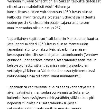
Wernerin mukaan Schacht ohjaili Saksan taloutta tietoisesti
niin, että se mahdollisti Adolf Hitlerin ja
kansallissosialistien valtaanousun 1930-luvun alussa.
Palkkioksi hyvin tehdystä työstään Schacht sai Hitleriltä
uuden pestin Reichsbankin pääjohtajana aina toisen
maailmansodan alkuun asti (s.267).
”Japanilainen kapitalismi” tuli Japaniin Mantsuurian kautta,
jota Japani miehitti 1930-luvun alussa. Mantsuurian
japanilaishallinto omaksui Reichsbankin itsenäisen
keskuspankkimallin, sekä ohjatun luotonluonnin (”window
guidance”) periaatteet omassa sotataloudessaan. Mallin
kehitystyö jatkui sitten Japanissa miehitysjoukkojen
vetäydyttyä Kiinasta. Valtionhallinnossa työskenteleviä
kotiinpalaajia nimitettiinkin ”mantsuurialaisiksi”.
”Japanilaista kapitalismia” ei oltu saatu kehitettyä vielä
aivan valmiiksi ennen sodan puhkeamista. Sota antoi
kuitenkin ison sysäyksen kehitystyöhön, sillä talous piti
nopeasti muokata ns. ”sotataloudeksi”, jossa
sotamateriaalituotanto pyrittiin maksimoimaan.