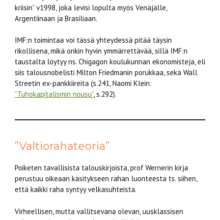
kriisin” v1998, joka levisi lopulta myös Venäjälle,
Argentiinaan ja Brasiliaan.
IMF:n toimintaa voi tässä yhteydessä pitää täysin
rikollisena, mikä onkin hyvin ymmärrettävää, sillä IMF:n
taustalta löytyy ns. Chigagon koulukunnan ekonomisteja, eli
siis talousnobelisti Milton Friedmanin porukkaa, sekä Wall
Streetin ex-pankkiireita (s.241, Naomi Klein:
”Tuhokapitalismin nousu”
, s.292).
”Valtiorahateoria”
Poiketen tavallisista talouskirjoista, prof Wernerin kirja
perustuu oikeaan käsitykseen rahan luonteesta ts. siihen,
että kaikki raha syntyy velkasuhteista.
Virheellisen, mutta vallitsevana olevan, uusklassisen