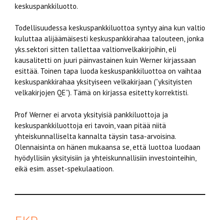
keskuspankkiluotto.
Todellisuudessa keskuspankkiluottoa syntyy aina kun valtio
kuluttaa alijäämäisesti keskuspankkirahaa talouteen, jonka
yks.sektori sitten tallettaa valtionvelkakirjoihin, eli
kausalitetti on juuri päinvastainen kuin Werner kirjassaan
esittää. Toinen tapa luoda keskuspankkiluottoa on vaihtaa
keskuspankkirahaa yksityiseen velkakirjaan (”yksityisten
velkakirjojen QE”). Tämä on kirjassa esitetty korrektisti.
Prof Werner ei arvota yksityisiä pankkiluottoja ja
keskuspankkiluottoja eri tavoin, vaan pitää niitä
yhteiskunnalliselta kannalta täysin tasa-arvoisina.
Olennaisinta on hänen mukaansa se, että luottoa luodaan
hyödyllisiin yksityisiin ja yhteiskunnallisiin investointeihin,
eikä esim. asset-spekulaatioon.