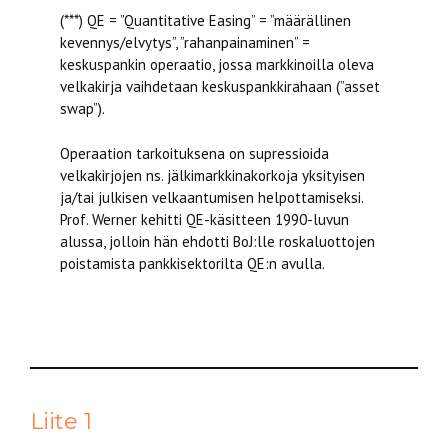
(***) QE = ”Quantitative Easing” = ”määrällinen
kevennys/elvytys”, ”rahanpainaminen” =
keskuspankin operaatio, jossa markkinoilla oleva
velkakirja vaihdetaan keskuspankkirahaan (”asset
swap”).
Operaation tarkoituksena on supressioida
velkakirjojen ns. jälkimarkkinakorkoja yksityisen
ja/tai julkisen velkaantumisen helpottamiseksi.
Prof. Werner kehitti QE-käsitteen 1990-luvun
alussa, jolloin hän ehdotti BoJ:lle roskaluottojen
poistamista pankkisektorilta QE:n avulla.
Liite 1