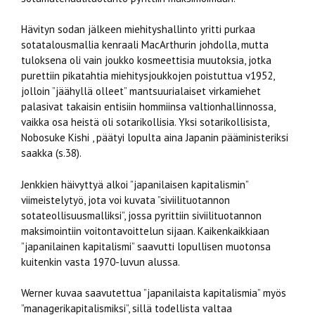
Hävityn sodan jälkeen miehityshallinto yritti purkaa
sotatalousmallia kenraali MacArthurin johdolla, mutta
tuloksena oli vain joukko kosmeettisia muutoksia, jotka
purettiin pikatahtia miehitysjoukkojen poistuttua v1952,
jolloin ”jäähyllä olleet” mantsuurialaiset virkamiehet
palasivat takaisin entisiin hommiinsa valtionhallinnossa,
vaikka osa heistä oli sotarikollisia. Yksi sotarikollisista,
Nobosuke Kishi , päätyi lopulta aina Japanin pääministeriksi
saakka (s.38).
Jenkkien häivyttyä alkoi ”japanilaisen kapitalismin”
viimeistelytyö, jota voi kuvata ”siviilituotannon
sotateollisuusmalliksi”, jossa pyrittiin siviilituotannon
maksimointiin voitontavoittelun sijaan. Kaikenkaikkiaan
”japanilainen kapitalismi” saavutti lopullisen muotonsa
kuitenkin vasta 1970-luvun alussa.
Werner kuvaa saavutettua ”japanilaista kapitalismia” myös
”managerikapitalismiksi”, sillä todellista valtaa