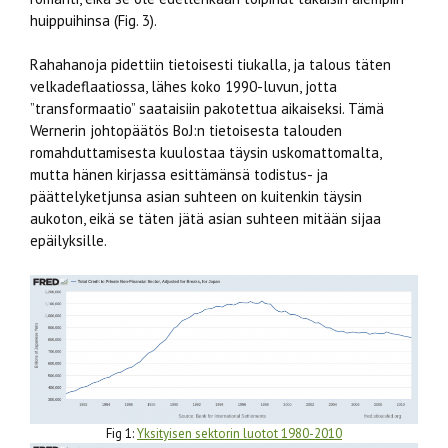
huippuihinsa (Fig. 3).
Rahahanoja pidettiin tietoisesti tiukalla, ja talous täten
velkadeflaatiossa, lähes koko 1990-luvun, jotta
”transformaatio” saataisiin pakotettua aikaiseksi. Tämä
Wernerin johtopäätös BoJ:n tietoisesta talouden
romahduttamisesta kuulostaa täysin uskomattomalta,
mutta hänen kirjassa esittämänsä todistus- ja
päättelyketjunsa asian suhteen on kuitenkin täysin
aukoton, eikä se täten jätä asian suhteen mitään sijaa
epäilyksille.
Fig 1:
Yksityisen sektorin luotot 1980-2010