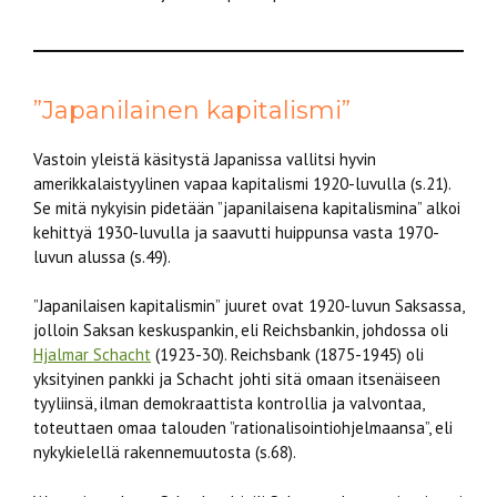
”Japanilainen kapitalismi”
Vastoin yleistä käsitystä Japanissa vallitsi hyvin
amerikkalaistyylinen vapaa kapitalismi 1920-luvulla (s.21).
Se mitä nykyisin pidetään ”japanilaisena kapitalismina” alkoi
kehittyä 1930-luvulla ja saavutti huippunsa vasta 1970-
luvun alussa (s.49).
”Japanilaisen kapitalismin” juuret ovat 1920-luvun Saksassa,
jolloin Saksan keskuspankin, eli Reichsbankin, johdossa oli
Hjalmar Schacht
(1923-30). Reichsbank (1875-1945) oli
yksityinen pankki ja Schacht johti sitä omaan itsenäiseen
tyyliinsä, ilman demokraattista kontrollia ja valvontaa,
toteuttaen omaa talouden ”rationalisointiohjelmaansa”, eli
nykykielellä rakennemuutosta (s.68).