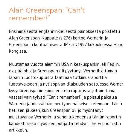
Alan Greenspan: ”Can’t
remember!”
Ensimmäisestä englanninkielisestä painoksesta poistettu
Alan Greenspan -kappale (s.276) kertoo Wernerin ja
Greenspanin kohtaamisesta IMF:n v1997 kokouksessa Hong
Kongissa.
Muutamaa vuotta aiemmin USA:n keskuspankin, eli Fed:in,
ex-pääjohtaja Greenspan oli pyytänyt Werneriltä tämän
Japanin luottokuplasta laatimaa tutkimusraporttia
luettavakseen ja nyt sopivan tilaisuuden sattuessa Werner
kysyi Greenspanin kommentteja raportista, jolloin tämä
vastasi vain tylysti: ”Can’t remember!” ja poistui paikalta
Wernerin jäädessä hämmentyneenä seisoskelemaan. Tämä
heti sen jälkeen, kun Greenspan oli jo myöntänyt
muistavansa Wernerin ja sanoi lukeneensa tämän raportin
kahdesti, sekä myös sen pohjalta tehdyn The Economistin
artikkelin.