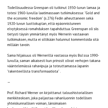
Todellisuudessa Greespan oli tutkinut 1930-luvun lamaa ja
totesi 1960-luvulla laatimassaan tutkimuksessa: ”Gold and
the economic freedom” (s.276) Fedin aiheuttaneen sekä
1920-luvun luottokuplan, että epäonnistuneen
elvytyksessä romahduksen tapahduttua. Greenspan oli siis
tietysti täysin ymmärtänyt myös Wernerin vastaavan
tutkimuksen, mutta ei siltikään halunnut kommentoida sitä
millään tavoin.
Sama hiljaisuus oli Wernerillä vastassa myös BoJ:ssa 1990-
luvulla, saman aikaisesti kun prinssit olivat verhojen takana
vääntelemässä rahavipuja ja toteuttamassa Japanin
”rakenteellista transformaatiota” .
—
Prof. Richard Werner on kirjoittanut taloushistoriallisen
merkkiteoksen, joka paljastaa rahanluonnin todellisen
yhteiskunnallisen voiman, länsimaisen