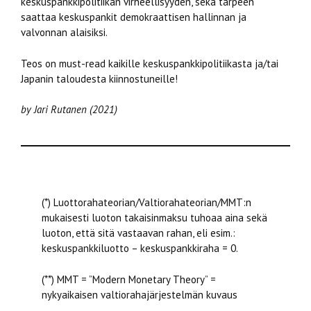
keskuspankkipolitiikan virheellisyyden, sekä tarpeen
saattaa keskuspankit demokraattisen hallinnan ja
valvonnan alaisiksi.
Teos on must-read kaikille keskuspankkipolitiikasta ja/tai
Japanin taloudesta kiinnostuneille!
by Jari Rutanen (2021)
(*) Luottorahateorian/Valtiorahateorian/MMT:n
mukaisesti luoton takaisinmaksu tuhoaa aina sekä
luoton, että sitä vastaavan rahan, eli esim.:
keskuspankkiluotto – keskuspankkiraha = 0.
(**) MMT = ”Modern Monetary Theory” =
nykyaikaisen valtiorahajärjestelmän kuvaus