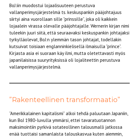
BoJ:iin muodostui lojaalisuuteen perustuva
vallanperimysjärjestelmä ts. keskuspankin pääjohtajuus
siirtyi aina vuorollaan sille ”prinssille”, joka oli kaikkein
lojaalein virassa olevalle pääjohtajalle. Wernerin kirjan nimi
tuleekin juuri siitä, että seuraavaksi keskuspankin johtajaksi
tyrkylläolevat, BoJ:n ylemmän tason johtajat, todellakin
kutsuivat toisiaan englanninkielisellä ilmaisulla ”prince”.
Kirjasta asia ei suoraan käy ilmi, mutta oletettavasti myös
japanilaisissa suuryrityksissä oli lojaliteettin perustuva
vallanperimysjärjestelmä.
”Rakenteellinen transformaatio”
”Amerikkalainen kapitalismi” alkoi tehdä paluutaan Japaniin,
kun BoJ 1980-luvulla ymmärsi, ettei tavaratuotannon
maksimointiin pyrkivä sotateollinen talousmalli jatkossa
enää tuottaisi samanlaista talouskasvua kuten aiemmin,