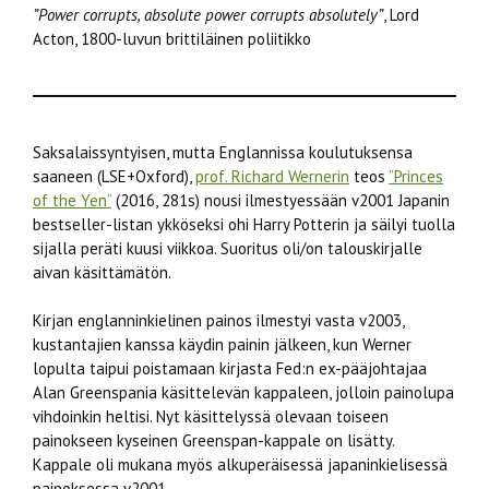
”Power corrupts, absolute power corrupts absolutely”
, Lord
Acton, 1800-luvun brittiläinen poliitikko
Saksalaissyntyisen, mutta Englannissa koulutuksensa
saaneen (LSE+Oxford),
prof. Richard Wernerin
teos
”Princes
of the Yen”
(2016, 281s) nousi ilmestyessään v2001 Japanin
bestseller-listan ykköseksi ohi Harry Potterin ja säilyi tuolla
sijalla peräti kuusi viikkoa. Suoritus oli/on talouskirjalle
aivan käsittämätön.
Kirjan englanninkielinen painos ilmestyi vasta v2003,
kustantajien kanssa käydin painin jälkeen, kun Werner
lopulta taipui poistamaan kirjasta Fed:n ex-pääjohtajaa
Alan Greenspania käsittelevän kappaleen, jolloin painolupa
vihdoinkin heltisi. Nyt käsittelyssä olevaan toiseen
painokseen kyseinen Greenspan-kappale on lisätty.
Kappale oli mukana myös alkuperäisessä japaninkielisessä
painoksessa v2001.