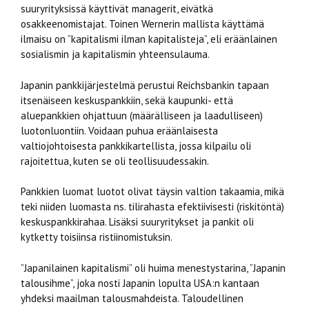
suuryrityksissä käyttivät managerit, eivätkä
osakkeenomistajat. Toinen Wernerin mallista käyttämä
ilmaisu on ”kapitalismi ilman kapitalisteja”, eli eräänlainen
sosialismin ja kapitalismin yhteensulauma.
Japanin pankkijärjestelmä perustui Reichsbankin tapaan
itsenäiseen keskuspankkiin, sekä kaupunki- että
aluepankkien ohjattuun (määrälliseen ja laadulliseen)
luotonluontiin. Voidaan puhua eräänlaisesta
valtiojohtoisesta pankkikartellista, jossa kilpailu oli
rajoitettua, kuten se oli teollisuudessakin.
Pankkien luomat luotot olivat täysin valtion takaamia, mikä
teki niiden luomasta ns. tilirahasta efektiivisesti (riskitöntä)
keskuspankkirahaa. Lisäksi suuryritykset ja pankit oli
kytketty toisiinsa ristiinomistuksin.
”Japanilainen kapitalismi” oli huima menestystarina, ”Japanin
talousihme”, joka nosti Japanin lopulta USA:n kantaan
yhdeksi maailman talousmahdeista. Taloudellinen