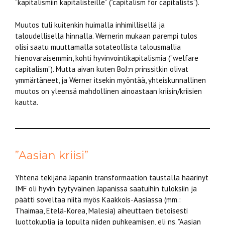
”kapitalismiin kapitalisteille” (”capitalism for capitalists”).
Muutos tuli kuitenkin huimalla inhimillisellä ja
taloudellisella hinnalla. Wernerin mukaan parempi tulos
olisi saatu muuttamalla sotateollista talousmallia
hienovaraisemmin, kohti hyvinvointikapitalismia (”welfare
capitalism”). Mutta aivan kuten BoJ:n prinssitkin olivat
ymmärtäneet, ja Werner itsekin myöntää, yhteiskunnallinen
muutos on yleensä mahdollinen ainoastaan kriisin/kriisien
kautta.
”Aasian kriisi”
Yhtenä tekijänä Japanin transformaation taustalla häärinyt
IMF oli hyvin tyytyväinen Japanissa saatuihin tuloksiin ja
päätti soveltaa niitä myös Kaakkois-Aasiassa (mm.:
Thaimaa, Etelä-Korea, Malesia) aiheuttaen tietoisesti
luottokuplia ja lopulta niiden puhkeamisen, eli ns. ”Aasian