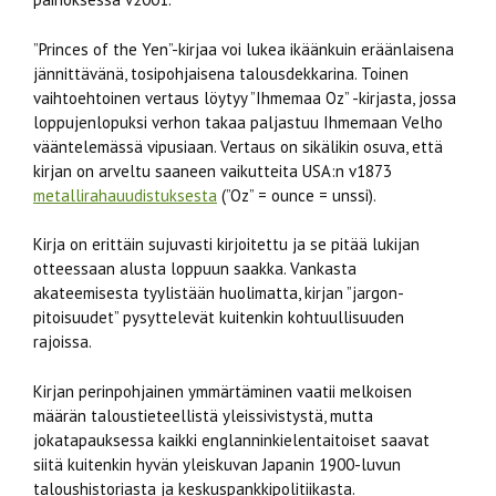
”Princes of the Yen”-kirjaa voi lukea ikäänkuin eräänlaisena
jännittävänä, tosipohjaisena talousdekkarina. Toinen
vaihtoehtoinen vertaus löytyy ”Ihmemaa Oz” -kirjasta, jossa
loppujenlopuksi verhon takaa paljastuu Ihmemaan Velho
vääntelemässä vipusiaan. Vertaus on sikälikin osuva, että
kirjan on arveltu saaneen vaikutteita USA:n v1873
metallirahauudistuksesta
(”Oz” = ounce = unssi).
Kirja on erittäin sujuvasti kirjoitettu ja se pitää lukijan
otteessaan alusta loppuun saakka. Vankasta
akateemisesta tyylistään huolimatta, kirjan ”jargon-
pitoisuudet” pysyttelevät kuitenkin kohtuullisuuden
rajoissa.
Kirjan perinpohjainen ymmärtäminen vaatii melkoisen
määrän taloustieteellistä yleissivistystä, mutta
jokatapauksessa kaikki englanninkielentaitoiset saavat
siitä kuitenkin hyvän yleiskuvan Japanin 1900-luvun
taloushistoriasta ja keskuspankkipolitiikasta.