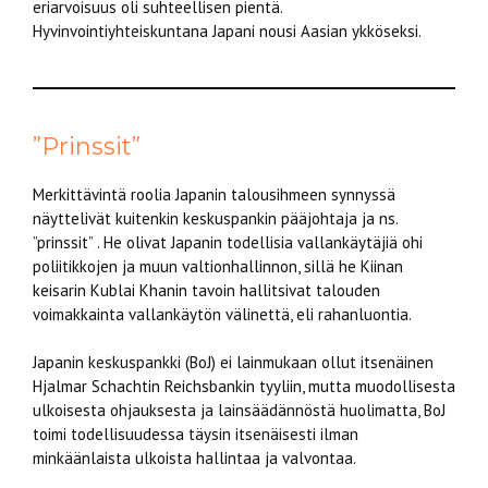
eriarvoisuus oli suhteellisen pientä.
Hyvinvointiyhteiskuntana Japani nousi Aasian ykköseksi.
”Prinssit”
Merkittävintä roolia Japanin talousihmeen synnyssä
näyttelivät kuitenkin keskuspankin pääjohtaja ja ns.
”prinssit” . He olivat Japanin todellisia vallankäytäjiä ohi
poliitikkojen ja muun valtionhallinnon, sillä he Kiinan
keisarin Kublai Khanin tavoin hallitsivat talouden
voimakkainta vallankäytön välinettä, eli rahanluontia.
Japanin keskuspankki (BoJ) ei lainmukaan ollut itsenäinen
Hjalmar Schachtin Reichsbankin tyyliin, mutta muodollisesta
ulkoisesta ohjauksesta ja lainsäädännöstä huolimatta, BoJ
toimi todellisuudessa täysin itsenäisesti ilman
minkäänlaista ulkoista hallintaa ja valvontaa.