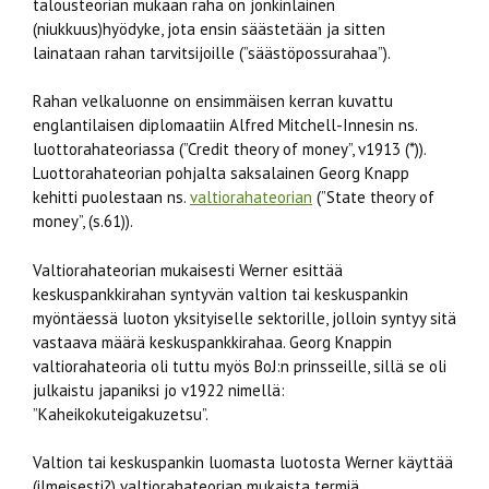
talousteorian mukaan raha on jonkinlainen
(niukkuus)hyödyke, jota ensin säästetään ja sitten
lainataan rahan tarvitsijoille (”säästöpossurahaa”).
Rahan velkaluonne on ensimmäisen kerran kuvattu
englantilaisen diplomaatiin Alfred Mitchell-Innesin ns.
luottorahateoriassa (”Credit theory of money”, v1913 (*)).
Luottorahateorian pohjalta saksalainen Georg Knapp
kehitti puolestaan ns.
valtiorahateorian
(”State theory of
money”, (s.61)).
Valtiorahateorian mukaisesti Werner esittää
keskuspankkirahan syntyvän valtion tai keskuspankin
myöntäessä luoton yksityiselle sektorille, jolloin syntyy sitä
vastaava määrä keskuspankkirahaa. Georg Knappin
valtiorahateoria oli tuttu myös BoJ:n prinsseille, sillä se oli
julkaistu japaniksi jo v1922 nimellä:
”Kaheikokuteigakuzetsu”.
Valtion tai keskuspankin luomasta luotosta Werner käyttää
(ilmeisesti?) valtiorahateorian mukaista termiä