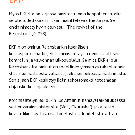
EKP
Myös EKP:lle on kirjassa omistettu oma kappaleensa, eikä
se ole todellakaan mitään mairittelevaa luettavaa. Se
onkin nimetty hyvin osuvasti: ”The revival of the
Reichsbank”, (s.258).
EKP:n on ominut Reichsbankin itsenäisen
keskuspankkimallin, eli toimimisen täysin demokraattisen
kontrollin ja valvonnan ulkopuolella. Se mitä EKP ei ole
Reichsbankilta ominut on todellinen ymmärrys rahanluonnin
yhteiskunnallisesta vallasta, sekä sen oikeasta hallinnasta.
Sen sijaan EKP keskittyy BoJ:n tehottomaksi toteamaan
ohjauskorko-ohjaukseen.
Koronsäätelyn BoJ olikin luovuttanut hämäystarkoituksessa
valtionvarainministeriölle (MoF, ”Okurasho”), joka täten
kuvittelikin käyttävänsä todellista taloudellista valtaa.