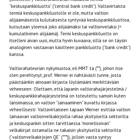
”keskuspankkiluotto” (”central bank credit”). Valtavirtaista
termiä keskuspankkiluotolle ei ole, mutta valtion
alijäämäisestä kulutuksesta syntyvää keskuspankkiluottoa,
kutsutaan yleensä joko alijäämäksi tai valtionvelaksi (=
kumulatiivinen alijäämä). Termi keskuspankkiluotto on
itselleni aivan uusi, mutta hyvin kuvaava, sillä se on täysin
analoginen vastaavan käsitteen pankkiluotto (”bank credit”)
kanssa.
Valtiorahateorian nykymuotoa, eli MMT:tä (**), johon itse
olen perehtynyt, prof. Werner ei nähtävästi tunne, josta
päästäänkin ainoaan kirjasta löytämääni merkittävään
virheeseen: Olettaen, että Japanin valtiorahajärjestelmä /
keskuspankkirahajärjestelmä on toteutettu samoin kuten
länsimaissa, on valtion ”lainaaminen” kuvattu kirjassa
virheellisesti: Valtavirtaiseen tapaan Werner esittää valtion
lainaavan valtionvelkakirjoilla rahaa yksityiseltä sektorilta
ja keskuspankin sitten tarvittaessa ”monetisoivan”
velkakirjat ostamalla ne takaisin yksityiseltä sektorilta
(”valtionvelkakirjojen QE” (***)), jolloin vasta syntyy