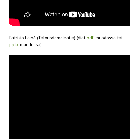
Patrizio Lainà (Talousdemokratia) (diat
pdf
-muodossa tai
pptx
-muodossa):