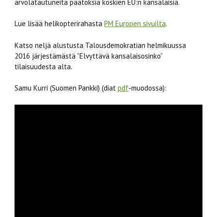
arvolatautuneita päätöksiä koskien EU:n kansalaisia.
Lue lisää helikopterirahasta
PM Europen sivuilta
.
Katso neljä alustusta Talousdemokratian helmikuussa
2016 järjestämästä ”Elvyttävä kansalaisosinko”
tilaisuudesta alta.
Samu Kurri (Suomen Pankki) (diat
pdf
-muodossa):