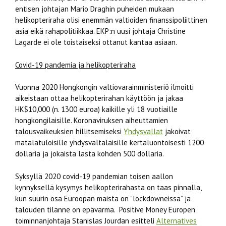
entisen johtajan Mario Draghin puheiden mukaan
helikopteriraha olisi enemmän valtioiden finanssipoliittinen
asia eikä rahapolitiikkaa. EKP:n uusi johtaja Christine
Lagarde ei ole toistaiseksi ottanut kantaa asiaan.
Covid-19 pandemia ja helikopteriraha
Vuonna 2020 Hongkongin valtiovarainministeriö ilmoitti
aikeistaan ottaa helikopterirahan käyttöön ja jakaa
HK$10,000 (n. 1300 euroa) kaikille yli 18 vuotiaille
hongkongilaisille. Koronaviruksen aiheuttamien
talousvaikeuksien hillitsemiseksi
Yhdysvallat
jakoivat
matalatuloisille yhdysvaltalaisille kertaluontoisesti 1200
dollaria ja jokaista lasta kohden 500 dollaria.
Syksyllä 2020 covid-19 pandemian toisen aallon
kynnyksellä kysymys helikopterirahasta on taas pinnalla,
kun suurin osa Euroopan maista on ”lockdowneissa” ja
talouden tilanne on epävarma. Positive Money Europen
toiminnanjohtaja Stanislas Jourdan esitteli
Alternatives