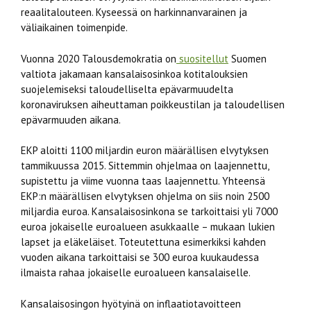
reaalitalouteen. Kyseessä on harkinnanvarainen ja
väliaikainen toimenpide.
Vuonna 2020 Talousdemokratia on
suositellut
Suomen
valtiota jakamaan kansalaisosinkoa kotitalouksien
suojelemiseksi taloudelliselta epävarmuudelta
koronaviruksen aiheuttaman poikkeustilan ja taloudellisen
epävarmuuden aikana.
EKP aloitti 1100 miljardin euron määrällisen elvytyksen
tammikuussa 2015. Sittemmin ohjelmaa on laajennettu,
supistettu ja viime vuonna taas laajennettu. Yhteensä
EKP:n määrällisen elvytyksen ohjelma on siis noin 2500
miljardia euroa. Kansalaisosinkona se tarkoittaisi yli 7000
euroa jokaiselle euroalueen asukkaalle – mukaan lukien
lapset ja eläkeläiset. Toteutettuna esimerkiksi kahden
vuoden aikana tarkoittaisi se 300 euroa kuukaudessa
ilmaista rahaa jokaiselle euroalueen kansalaiselle.
Kansalaisosingon hyötyinä on inflaatiotavoitteen