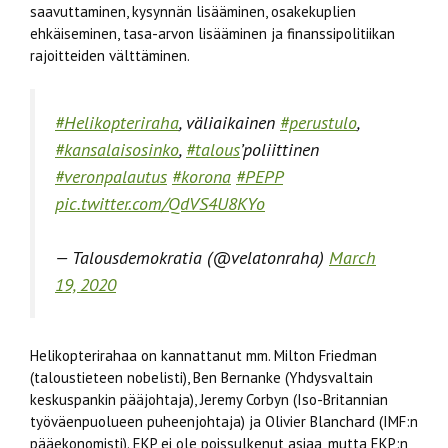
saavuttaminen, kysynnän lisääminen, osakekuplien
ehkäiseminen, tasa-arvon lisääminen ja finanssipolitiikan
rajoitteiden välttäminen.
#Helikopteriraha
, väliaikainen
#perustulo
,
#kansalaisosinko
,
#talous
’poliittinen
#veronpalautus
#korona
#PEPP
pic.twitter.com/QdVS4U8KYo
— Talousdemokratia (@velatonraha)
March
19, 2020
Helikopterirahaa on kannattanut mm. Milton Friedman
(taloustieteen nobelisti), Ben Bernanke (Yhdysvaltain
keskuspankin pääjohtaja), Jeremy Corbyn (Iso-Britannian
työväenpuolueen puheenjohtaja) ja Olivier Blanchard (IMF:n
pääekonomisti). EKP ei ole poissulkenut asiaa, mutta EKP:n