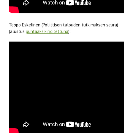
Teppo Eskelinen (Poliittisen talouden tutkimuksen seura)
(alustus
puhtaaksikirjoitettuna
):