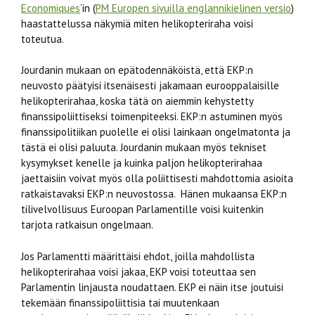
Economiques
’in (
PM Europen sivuilla englannikielinen versio
)
haastattelussa näkymiä miten helikopteriraha voisi
toteutua.
Jourdanin mukaan on epätodennäköistä, että EKP:n
neuvosto päätyisi itsenäisesti jakamaan eurooppalaisille
helikopterirahaa, koska tätä on aiemmin kehystetty
finanssipoliittiseksi toimenpiteeksi. EKP:n astuminen myös
finanssipolitiikan puolelle ei olisi lainkaan ongelmatonta ja
tästä ei olisi paluuta. Jourdanin mukaan myös tekniset
kysymykset kenelle ja kuinka paljon helikopterirahaa
jaettaisiin voivat myös olla poliittisesti mahdottomia asioita
ratkaistavaksi EKP:n neuvostossa. Hänen mukaansa EKP:n
tilivelvollisuus Euroopan Parlamentille voisi kuitenkin
tarjota ratkaisun ongelmaan.
Jos Parlamentti määrittäisi ehdot, joilla mahdollista
helikopterirahaa voisi jakaa, EKP voisi toteuttaa sen
Parlamentin linjausta noudattaen. EKP ei näin itse joutuisi
tekemään finanssipoliittisia tai muutenkaan