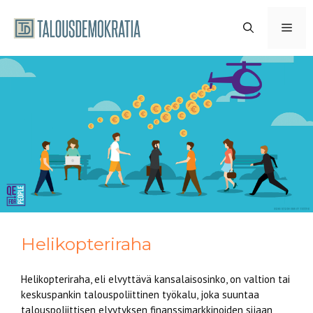
Siirry
sisältöön
VAL
Helikopteriraha
Helikopteriraha, eli elvyttävä kansalaisosinko, on valtion tai
keskuspankin talouspoliittinen työkalu, joka suuntaa
talouspoliittisen elvytyksen finanssimarkkinoiden sijaan