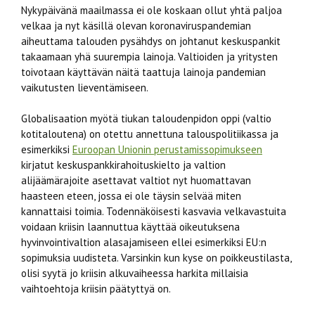
Nykypäivänä maailmassa ei ole koskaan ollut yhtä paljoa
velkaa ja nyt käsillä olevan koronaviruspandemian
aiheuttama talouden pysähdys on johtanut keskuspankit
takaamaan yhä suurempia lainoja. Valtioiden ja yritysten
toivotaan käyttävän näitä taattuja lainoja pandemian
vaikutusten lieventämiseen.
Globalisaation myötä tiukan taloudenpidon oppi (valtio
kotitaloutena) on otettu annettuna talouspolitiikassa ja
esimerkiksi
Euroopan Unionin perustamissopimukseen
kirjatut keskuspankkirahoituskielto ja valtion
alijäämärajoite asettavat valtiot nyt huomattavan
haasteen eteen, jossa ei ole täysin selvää miten
kannattaisi toimia. Todennäköisesti kasvavia velkavastuita
voidaan kriisin laannuttua käyttää oikeutuksena
hyvinvointivaltion alasajamiseen ellei esimerkiksi EU:n
sopimuksia uudisteta. Varsinkin kun kyse on poikkeustilasta,
olisi syytä jo kriisin alkuvaiheessa harkita millaisia
vaihtoehtoja kriisin päätyttyä on.