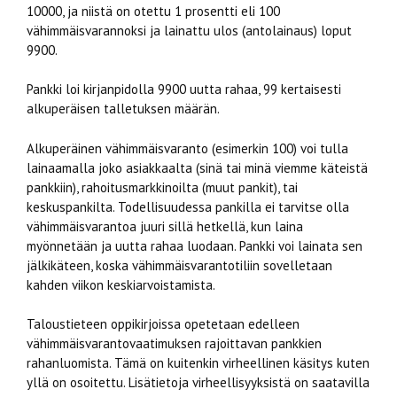
10000, ja niistä on otettu 1 prosentti eli 100
vähimmäisvarannoksi ja lainattu ulos (antolainaus) loput
9900.
Pankki loi kirjanpidolla 9900 uutta rahaa, 99 kertaisesti
alkuperäisen talletuksen määrän.
Alkuperäinen vähimmäisvaranto (esimerkin 100) voi tulla
lainaamalla joko asiakkaalta (sinä tai minä viemme käteistä
pankkiin), rahoitusmarkkinoilta (muut pankit), tai
keskuspankilta. Todellisuudessa pankilla ei tarvitse olla
vähimmäisvarantoa juuri sillä hetkellä, kun laina
myönnetään ja uutta rahaa luodaan. Pankki voi lainata sen
jälkikäteen, koska vähimmäisvarantotiliin sovelletaan
kahden viikon keskiarvoistamista.
Taloustieteen oppikirjoissa opetetaan edelleen
vähimmäisvarantovaatimuksen rajoittavan pankkien
rahanluomista. Tämä on kuitenkin virheellinen käsitys kuten
yllä on osoitettu. Lisätietoja virheellisyyksistä on saatavilla