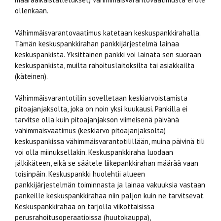
ollenkaan.
Vähimmäisvarantovaatimus katetaan keskuspankkirahalla.
Tämän keskuspankkirahan pankkijärjestelmä lainaa
keskuspankista. Yksittäinen pankki voi lainata sen suoraan
keskuspankista, muilta rahoituslaitoksilta tai asiakkailta
(käteinen).
Vähimmäisvarantotiliin sovelletaan keskiarvoistamista
pitoajanjaksolta, joka on noin yksi kuukausi. Pankilla ei
tarvitse olla kuin pitoajanjakson viimeisenä päivänä
vähimmäisvaatimus (keskiarvo pitoajanjaksolta)
keskuspankissa vähimmäisvarantotilillään, muina päivinä tili
voi olla miinuksellakin. Keskuspankkiraha luodaan
jälkikäteen, eikä se säätele liikepankkirahan määrää vaan
toisinpäin. Keskuspankki huolehtii alueen
pankkijärjestelmän toiminnasta ja lainaa vakuuksia vastaan
pankeille keskuspankkirahaa niin paljon kuin ne tarvitsevat.
Keskuspankkirahaa on tarjolla viikottaisissa
perusrahoitusoperaatioissa (huutokauppa),