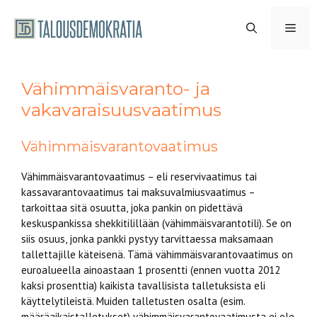
Siirry
sisältöön
VAL
Vähimmäisvaranto- ja
vakavaraisuusvaatimus
Vähimmäisvarantovaatimus
Vähimmäisvarantovaatimus – eli reservivaatimus tai
kassavarantovaatimus tai maksuvalmiusvaatimus –
tarkoittaa sitä osuutta, joka pankin on pidettävä
keskuspankissa shekkitilillään (vähimmäisvarantotili). Se on
siis osuus, jonka pankki pystyy tarvittaessa maksamaan
tallettajille käteisenä. Tämä vähimmäisvarantovaatimus on
euroalueella ainoastaan 1 prosentti (ennen vuotta 2012
kaksi prosenttia) kaikista tavallisista talletuksista eli
käyttelytileistä. Muiden talletusten osalta (esim.
määräaikaistalletukset) vähimmäisvarantovaatimusta ei ole