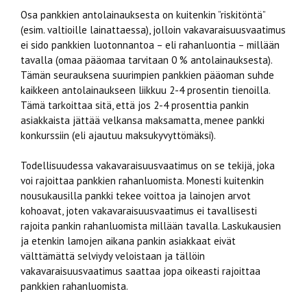
Osa pankkien antolainauksesta on kuitenkin ”riskitöntä”
(esim. valtioille lainattaessa), jolloin vakavaraisuusvaatimus
ei sido pankkien luotonnantoa – eli rahanluontia – millään
tavalla (omaa pääomaa tarvitaan 0 % antolainauksesta).
Tämän seurauksena suurimpien pankkien pääoman suhde
kaikkeen antolainaukseen liikkuu 2-4 prosentin tienoilla.
Tämä tarkoittaa sitä, että jos 2-4 prosenttia pankin
asiakkaista jättää velkansa maksamatta, menee pankki
konkurssiin (eli ajautuu maksukyvyttömäksi).
Todellisuudessa vakavaraisuusvaatimus on se tekijä, joka
voi rajoittaa pankkien rahanluomista. Monesti kuitenkin
nousukausilla pankki tekee voittoa ja lainojen arvot
kohoavat, joten vakavaraisuusvaatimus ei tavallisesti
rajoita pankin rahanluomista millään tavalla. Laskukausien
ja etenkin lamojen aikana pankin asiakkaat eivät
välttämättä selviydy veloistaan ja tällöin
vakavaraisuusvaatimus saattaa jopa oikeasti rajoittaa
pankkien rahanluomista.