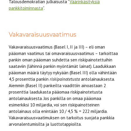
Talousdemokratian julkaisusta ”
Väärinkäsityksiä
pankkitoiminnasta
”.
Vakavaraisuusvaatimus
Vakavaraisuusvaatimus (Basel I, II ja III) – eli oman
pääoman vaatimus tai omavaraisuusvaatimus – tarkoittaa
pankin oman pääoman suhdetta sen riskipainotettuihin
saataviin (lähinnä pankin myöntämät lainat). Laadukkaan
pääoman määrä täytyy nykyään (Basel III) olla vähintään
4,5 prosenttia pankin
riskipainotetusta
antolainauksesta.
Aiemmin (Basel II) pankeilta vaadittiin ainoastaan 2
prosenttia laadukasta pääomaa riskipainotetusta
antolainauksesta. Jos pankilla on omaa pääomaa
esimerkiksi 10 miljardia, voi sen riskipainotteinen
antolainaus olla enintään 10 / 4,5 % = 222 miljardia.
Vakavaraisuusvaatimuksen on tarkoitus suojata pankkia
arvonalentumisilta ja luottotappioilta.