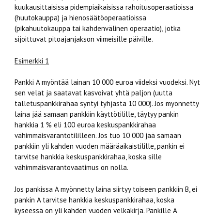
kuukausittaisissa pidempiaikaisissa rahoitusoperaatioissa
(huutokauppa) ja hienosäätöoperaatioissa
(pikahuutokauppa tai kahdenvälinen operaatio), jotka
sijoittuvat pitoajanjakson viimeisille päiville.
Esimerkki 1
Pankki A myöntää lainan 10 000 euroa viideksi vuodeksi. Nyt
sen velat ja saatavat kasvoivat yhtä paljon (uutta
talletuspankkirahaa syntyi tyhjästä 10 000). Jos myönnetty
laina jää samaan pankkiin käyttötilille, täytyy pankin
hankkia 1 % eli 100 euroa keskuspankkirahaa
vähimmäisvarantotililleen. Jos tuo 10 000 jää samaan
pankkiin yli kahden vuoden määräaikaistilille, pankin ei
tarvitse hankkia keskuspankkirahaa, koska sille
vähimmäisvarantovaatimus on nolla.
Jos pankissa A myönnetty laina siirtyy toiseen pankkiin B, ei
pankin A tarvitse hankkia keskuspankkirahaa, koska
kyseessä on yli kahden vuoden velkakirja. Pankille A