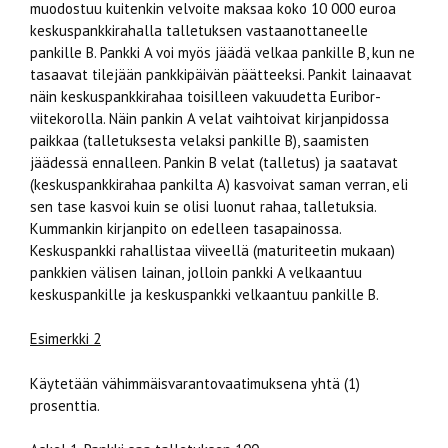
muodostuu kuitenkin velvoite maksaa koko 10 000 euroa
keskuspankkirahalla talletuksen vastaanottaneelle
pankille B. Pankki A voi myös jäädä velkaa pankille B, kun ne
tasaavat tilejään pankkipäivän päätteeksi. Pankit lainaavat
näin keskuspankkirahaa toisilleen vakuudetta Euribor-
viitekorolla. Näin pankin A velat vaihtoivat kirjanpidossa
paikkaa (talletuksesta velaksi pankille B), saamisten
jäädessä ennalleen. Pankin B velat (talletus) ja saatavat
(keskuspankkirahaa pankilta A) kasvoivat saman verran, eli
sen tase kasvoi kuin se olisi luonut rahaa, talletuksia.
Kummankin kirjanpito on edelleen tasapainossa.
Keskuspankki rahallistaa viiveellä (maturiteetin mukaan)
pankkien välisen lainan, jolloin pankki A velkaantuu
keskuspankille ja keskuspankki velkaantuu pankille B.
Esimerkki 2
Käytetään vähimmäisvarantovaatimuksena yhtä (1)
prosenttia.