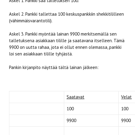
Askel 1. Pankki saa talletuksen 100.
Askel 2. Pankki tallettaa 100 keskuspankkiin shekkitililleen
(vähimmäisvarantotili).
Askel 3. Pankki myöntää lainan 9900 merkitsemällä sen
talletuksena asiakkaan tilille ja saatavana itselleen. Tämä
9900 on uutta rahaa, jota ei ollut ennen olemassa, pankki
loi sen asiakkaan tilille tyhjästä.
Pankin kirjanpito näyttää tältä lainan jälkeen:
Saatavat
Velat
100
100
9900
9900