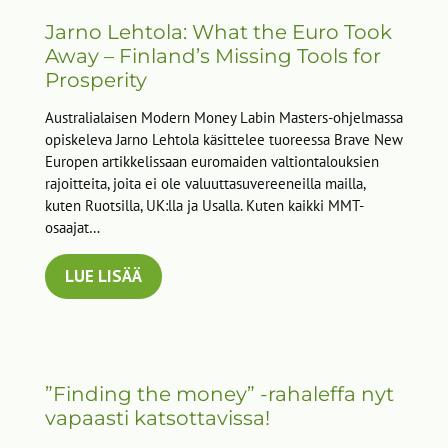
Jarno Lehtola: What the Euro Took
Away – Finland’s Missing Tools for
Prosperity
Australialaisen Modern Money Labin Masters-ohjelmassa
opiskeleva Jarno Lehtola käsittelee tuoreessa Brave New
Europen artikkelissaan euromaiden valtiontalouksien
rajoitteita, joita ei ole valuuttasuvereeneilla mailla,
kuten Ruotsilla, UK:lla ja Usalla. Kuten kaikki MMT-
osaajat…
LUE LISÄÄ
”Finding the money” -rahaleffa nyt
vapaasti katsottavissa!