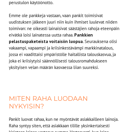
perustulon käytöönotto.
Emme ole pankkeja vastaan, vaan pankit toimisivat
uudistuksen jälkeen juuri niin kuin ihmiset luulevat niiden
toimivan: ne oikeasti lainaisivat säästäjien rahoja eteenpäin
eivätkä loisi lainatessa uutta rahaa.
Pankkien
pelastuspaketeista voitaisiin luopua
. Seurauksena olisi
vakaampi, vapaampi ja kriisinkestävämpi markkinatalous,
jossa ei vaadittaisi ympäristölle haitallista talouskasvua, ja
joka ei kriisiytyisi säännöllisesti talousromahdukseen
yksityisen velan määrän kasvaessa liian suureksi.
MITEN RAHA LUODAAN
NYKYISIN?
Pankit luovat rahaa, kun ne myöntävät asiakkailleen lainoja.
Raha syntyy siten, että asiakkaan tilille yksinkertaisesti