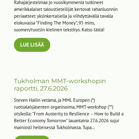
Rahajärjestelmää jo vuosikymmeniä tutkineet
amerikkalaiset taloustieteilijät kertovat rahanluonnin
periaatteet yksinkertaisella ja viihdyttävällä tavalla
elokuvassa ”Finding The Money”, 95 mins,
suomen/ruotsin-kielinen tekstitys. Katso tästä!
LUE LISÄÄ
Tukholman MMT-workshopin
raportti, 27.6.2026
Steven Hailin vetämä, ja MML Europen (*)
ruotsalaisjäsenten organisoima, MMT-workshop (**)
otsikolla: ”From Austerity to Resilience – How to Build a
Better Economy Tomorrow” lauantaina 27.6.2026 sujui
mainiosti helteisessä Tukholmassa. Tupa…