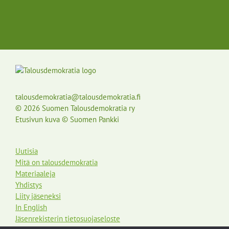
talousdemokratia@talousdemokratia.fi
© 2026 Suomen Talousdemokratia ry
Etusivun kuva © Suomen Pankki
Uutisia
Mitä on talousdemokratia
Materiaaleja
Yhdistys
Liity jäseneksi
In English
Jäsenrekisterin tietosuojaseloste