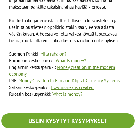
kirjataan lainaa vastaava summa. Vastaavasti, kun laina
maksetaan pankille takaisin, rahaa häviää kierrosta.
Kuulostaako järjenvastaiselta? Julkisesta keskustelusta ja
usein taloustieteen oppikirjoistakin saa yleensä asiasta
väärän kuvan. Aiheesta voi olla vaikea löytää luotettavaa
tietoa, mutta alta voit lukea keskuspankkien näkemyksen:
Suomen Pankki:
Mitä raha on?
Euroopan keskuspankki:
What is money?
Englannin keskuspankki:
Money creation in the modern
economy
IMF:
Money Creation in Fiat and Digital Currency Systems
Saksan keskuspankki:
How money is created
Ruotsin keskuspankki:
What is money?
USEIN KYSYTYT KYSYMYKSET