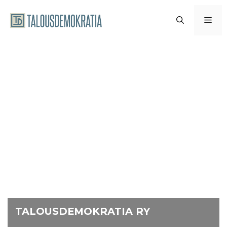
Siirry
sisältöön
VAL
TALOUSDEMOKRATIA RY