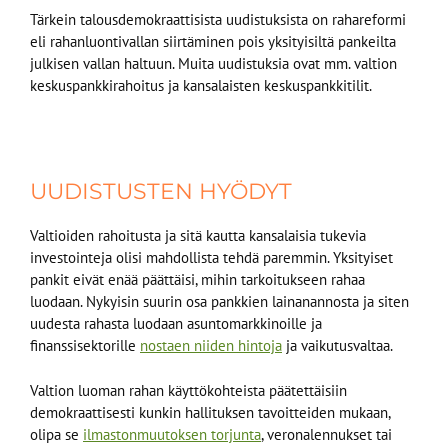
Tärkein talousdemokraattisista uudistuksista on rahareformi
eli rahanluontivallan siirtäminen pois yksityisiltä pankeilta
julkisen vallan haltuun. Muita uudistuksia ovat mm. valtion
keskuspankkirahoitus ja kansalaisten keskuspankkitilit.
UUDISTUSTEN HYÖDYT
Valtioiden rahoitusta ja sitä kautta kansalaisia tukevia
investointeja olisi mahdollista tehdä paremmin. Yksityiset
pankit eivät enää päättäisi, mihin tarkoitukseen rahaa
luodaan. Nykyisin suurin osa pankkien lainanannosta ja siten
uudesta rahasta luodaan asuntomarkkinoille ja
finanssisektorille
nostaen niiden hintoja
ja vaikutusvaltaa.
Valtion luoman rahan käyttökohteista päätettäisiin
demokraattisesti kunkin hallituksen tavoitteiden mukaan,
olipa se
ilmastonmuutoksen torjunta
, veronalennukset tai