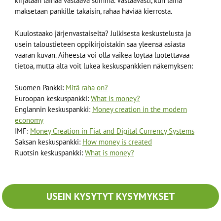
kirjataan lainaa vastaava summa. Vastaavasti, kun laina
maksetaan pankille takaisin, rahaa häviää kierrosta.
Kuulostaako järjenvastaiselta? Julkisesta keskustelusta ja
usein taloustieteen oppikirjoistakin saa yleensä asiasta
väärän kuvan. Aiheesta voi olla vaikea löytää luotettavaa
tietoa, mutta alta voit lukea keskuspankkien näkemyksen:
Suomen Pankki:
Mitä raha on?
Euroopan keskuspankki:
What is money?
Englannin keskuspankki:
Money creation in the modern
economy
IMF:
Money Creation in Fiat and Digital Currency Systems
Saksan keskuspankki:
How money is created
Ruotsin keskuspankki:
What is money?
USEIN KYSYTYT KYSYMYKSET