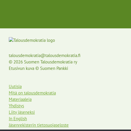
talousdemokratia@talousdemokratia.fi
© 2026 Suomen Talousdemokratia ry
Etusivun kuva © Suomen Pankki
Uutisia
Mitä on talousdemokratia
Materiaaleja
Yhdistys
Liity jäseneksi
In English
Jäsenrekisterin tietosuojaseloste