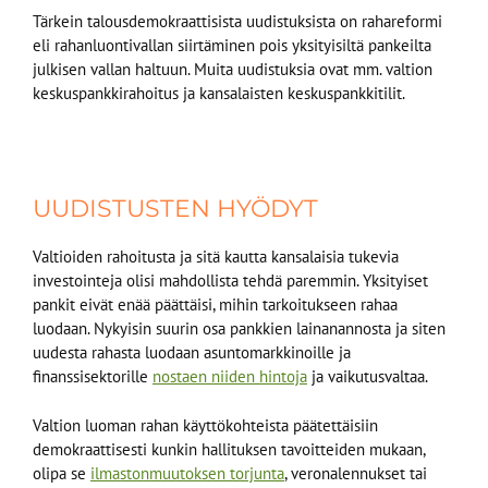
Tärkein talousdemokraattisista uudistuksista on rahareformi
eli rahanluontivallan siirtäminen pois yksityisiltä pankeilta
julkisen vallan haltuun. Muita uudistuksia ovat mm. valtion
keskuspankkirahoitus ja kansalaisten keskuspankkitilit.
UUDISTUSTEN HYÖDYT
Valtioiden rahoitusta ja sitä kautta kansalaisia tukevia
investointeja olisi mahdollista tehdä paremmin. Yksityiset
pankit eivät enää päättäisi, mihin tarkoitukseen rahaa
luodaan. Nykyisin suurin osa pankkien lainanannosta ja siten
uudesta rahasta luodaan asuntomarkkinoille ja
finanssisektorille
nostaen niiden hintoja
ja vaikutusvaltaa.
Valtion luoman rahan käyttökohteista päätettäisiin
demokraattisesti kunkin hallituksen tavoitteiden mukaan,
olipa se
ilmastonmuutoksen torjunta
, veronalennukset tai