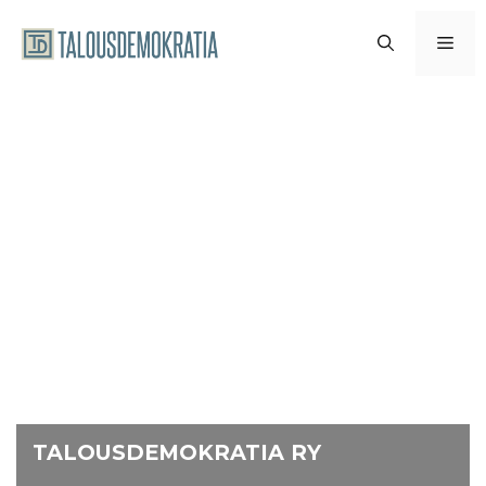
Siirry
sisältöön
VAL
TALOUSDEMOKRATIA RY