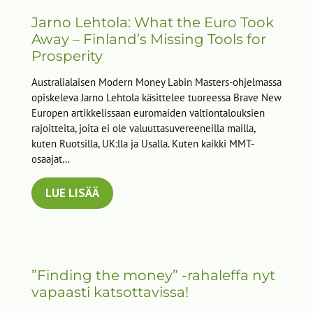
Jarno Lehtola: What the Euro Took
Away – Finland’s Missing Tools for
Prosperity
Australialaisen Modern Money Labin Masters-ohjelmassa
opiskeleva Jarno Lehtola käsittelee tuoreessa Brave New
Europen artikkelissaan euromaiden valtiontalouksien
rajoitteita, joita ei ole valuuttasuvereeneilla mailla,
kuten Ruotsilla, UK:lla ja Usalla. Kuten kaikki MMT-
osaajat…
LUE LISÄÄ
”Finding the money” -rahaleffa nyt
vapaasti katsottavissa!