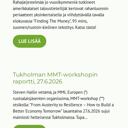
Rahajärjestelmää jo vuosikymmeniä tutkineet
amerikkalaiset taloustieteilijät kertovat rahanluonnin
periaatteet yksinkertaisella ja viihdyttävällä tavalla
elokuvassa ”Finding The Money”, 95 mins,
suomen/ruotsin-kielinen tekstitys. Katso tästä!
LUE LISÄÄ
Tukholman MMT-workshopin
raportti, 27.6.2026
Steven Hailin vetämä, ja MML Europen (*)
ruotsalaisjäsenten organisoima, MMT-workshop (**)
otsikolla: ”From Austerity to Resilience – How to Build a
Better Economy Tomorrow” lauantaina 27.6.2026 sujui
mainiosti helteisessä Tukholmassa. Tupa…