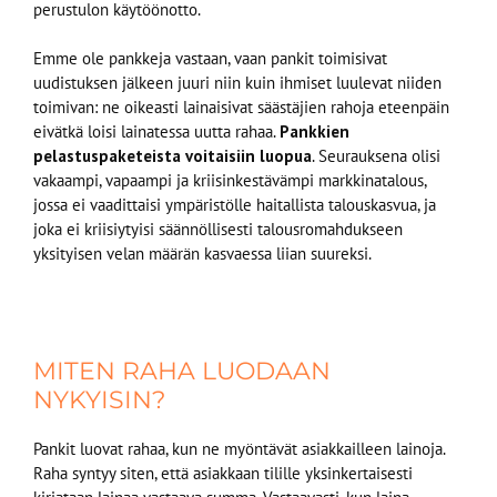
perustulon käytöönotto.
Emme ole pankkeja vastaan, vaan pankit toimisivat
uudistuksen jälkeen juuri niin kuin ihmiset luulevat niiden
toimivan: ne oikeasti lainaisivat säästäjien rahoja eteenpäin
eivätkä loisi lainatessa uutta rahaa.
Pankkien
pelastuspaketeista voitaisiin luopua
. Seurauksena olisi
vakaampi, vapaampi ja kriisinkestävämpi markkinatalous,
jossa ei vaadittaisi ympäristölle haitallista talouskasvua, ja
joka ei kriisiytyisi säännöllisesti talousromahdukseen
yksityisen velan määrän kasvaessa liian suureksi.
MITEN RAHA LUODAAN
NYKYISIN?
Pankit luovat rahaa, kun ne myöntävät asiakkailleen lainoja.
Raha syntyy siten, että asiakkaan tilille yksinkertaisesti