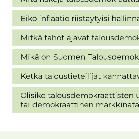
Eikö inflaatio riistaytyisi halli
Mitkä tahot ajavat talousdemok
Mikä on Suomen Talousdemokr
Ketkä taloustieteilijät kannatt
Olisiko talousdemokraattisten u
tai demokraattinen markkinata