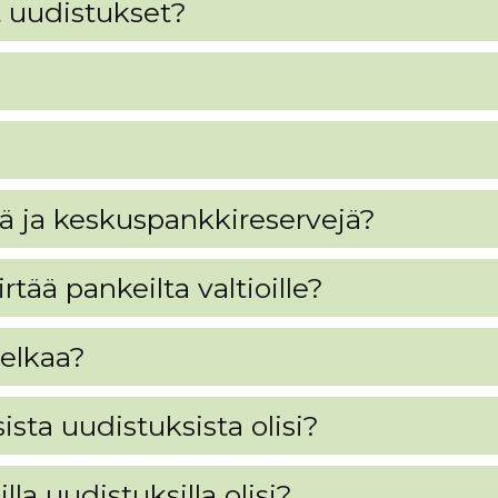
t uudistukset?
tä ja keskuspankkireservejä?
rtää pankeilta valtioille?
velkaa?
sta uudistuksista olisi?
la uudistuksilla olisi?