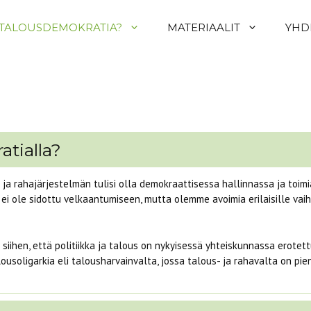
 TALOUSDEMOKRATIA?
MATERIAALIT
YHD
atialla?
a rahajärjestelmän tulisi olla demokraattisessa hallinnassa ja toimi
 ei ole sidottu velkaantumiseen, mutta olemme avoimia erilaisille va
siihen, että politiikka ja talous on nykyisessä yhteiskunnassa erotett
oligarkia eli talousharvainvalta, jossa talous- ja rahavalta on pienel