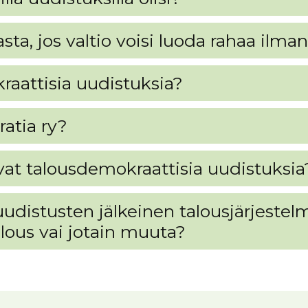
nnasta, jos valtio voisi luoda rahaa il
raattisia uudistuksia?
atia ry?
avat talousdemokraattisia uudistuksia
udistusten jälkeinen talousjärjestelmä
lous vai jotain muuta?