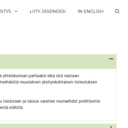
ISTYS
LIITY JÄSENEKSI
IN ENGLISH
a yhteiskunnan parhaaksi eikä sitä vastaan.
ihtoehdoille muutoksen yksityiskohtaisen toteutuksen
u toisistaan ja talous sanelee reunaehdot poliittiselle
lä eliitillä.