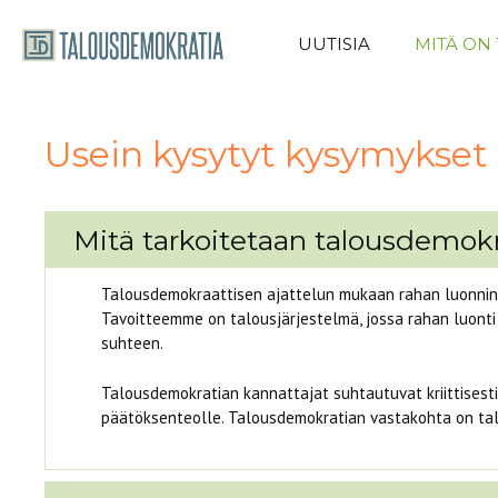
Siirry
sisältöön
UUTISIA
MITÄ ON
Usein kysytyt kysymykset
Mitä tarkoitetaan talousdemokr
Talousdemokraattisen ajattelun mukaan rahan luonnin j
Tavoitteemme on talousjärjestelmä, jossa rahan luonti
suhteen.
Talousdemokratian kannattajat suhtautuvat kriittisesti 
päätöksenteolle. Talousdemokratian vastakohta on talous