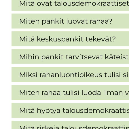
Mitä ovat talousdemokraattise
Miten pankit luovat rahaa?
Mitä keskuspankit tekevät?
Mihin pankit tarvitsevat käteis
Miksi rahanluontioikeus tulisi sii
Miten rahaa tulisi luoda ilman 
Mitä hyötyä talousdemokraattisi
Mitä riskejä talousdemokraattisil