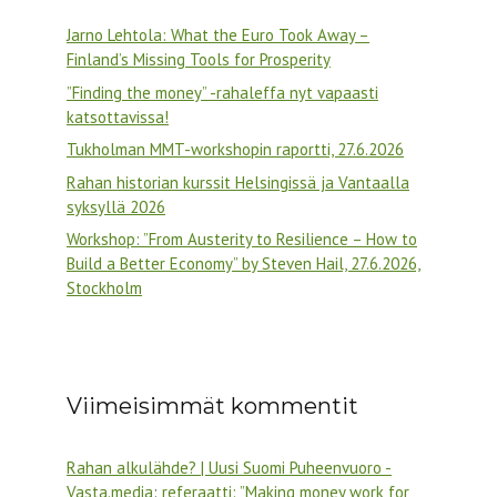
Jarno Lehtola: What the Euro Took Away –
Finland’s Missing Tools for Prosperity
”Finding the money” -rahaleffa nyt vapaasti
katsottavissa!
Tukholman MMT-workshopin raportti, 27.6.2026
Rahan historian kurssit Helsingissä ja Vantaalla
syksyllä 2026
Workshop: ”From Austerity to Resilience – How to
Build a Better Economy” by Steven Hail, 27.6.2026,
Stockholm
Viimeisimmät kommentit
Rahan alkulähde? | Uusi Suomi Puheenvuoro -
Vasta.media
:
referaatti: ”Making money work for