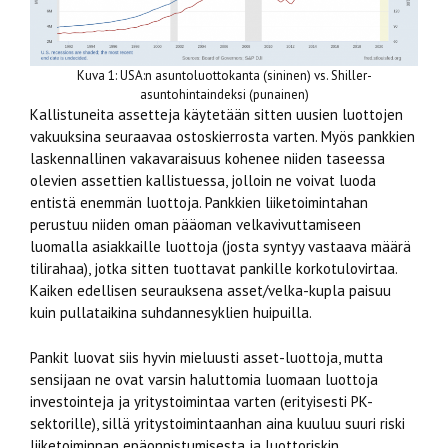
Kuva 1: USA:n asuntoluottokanta (sininen) vs. Shiller-
asuntohintaindeksi (punainen)
Kallistuneita assetteja käytetään sitten uusien luottojen
vakuuksina seuraavaa ostoskierrosta varten. Myös pankkien
laskennallinen vakavaraisuus kohenee niiden taseessa
olevien assettien kallistuessa, jolloin ne voivat luoda
entistä enemmän luottoja. Pankkien liiketoimintahan
perustuu niiden oman pääoman velkavivuttamiseen
luomalla asiakkaille luottoja (josta syntyy vastaava määrä
tilirahaa), jotka sitten tuottavat pankille korkotulovirtaa.
Kaiken edellisen seurauksena asset/velka-kupla paisuu
kuin pullataikina suhdannesyklien huipuilla.
Pankit luovat siis hyvin mieluusti asset-luottoja, mutta
sensijaan ne ovat varsin haluttomia luomaan luottoja
investointeja ja yritystoimintaa varten (erityisesti PK-
sektorille), sillä yritystoimintaanhan aina kuuluu suuri riski
liiketoiminnan epäonnistumisesta ja luottoriskin