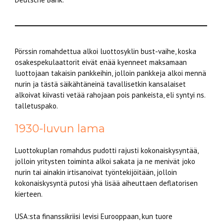
Pörssin romahdettua alkoi luottosyklin bust-vaihe, koska
osakespekulaattorit eivät enää kyenneet maksamaan
luottojaan takaisin pankkeihin, jolloin pankkeja alkoi mennä
nurin ja tästä säikähtäneinä tavallisetkin kansalaiset
alkoivat kiivasti vetää rahojaan pois pankeista, eli syntyi ns.
talletuspako.
1930-luvun lama
Luottokuplan romahdus pudotti rajusti kokonaiskysyntää,
jolloin yritysten toiminta alkoi sakata ja ne menivät joko
nurin tai ainakin irtisanoivat työntekijöitään, jolloin
kokonaiskysyntä putosi yhä lisää aiheuttaen deflatorisen
kierteen.
USA:sta finanssikriisi levisi Eurooppaan, kun tuore