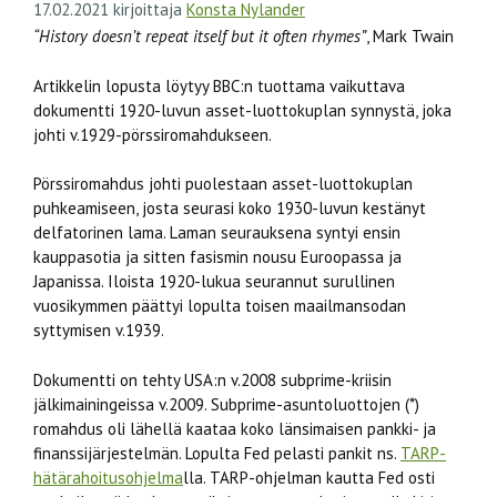
17.02.2021
kirjoittaja
Konsta Nylander
“History doesn’t repeat itself but it often rhymes”
, Mark Twain
Artikkelin lopusta löytyy BBC:n tuottama vaikuttava
dokumentti 1920-luvun asset-luottokuplan synnystä, joka
johti v.1929-pörssiromahdukseen.
Pörssiromahdus johti puolestaan asset-luottokuplan
puhkeamiseen, josta seurasi koko 1930-luvun kestänyt
delfatorinen lama. Laman seurauksena syntyi ensin
kauppasotia ja sitten fasismin nousu Euroopassa ja
Japanissa. Iloista 1920-lukua seurannut surullinen
vuosikymmen päättyi lopulta toisen maailmansodan
syttymisen v.1939.
Dokumentti on tehty USA:n v.2008 subprime-kriisin
jälkimainingeissa v.2009. Subprime-asuntoluottojen (*)
romahdus oli lähellä kaataa koko länsimaisen pankki- ja
finanssijärjestelmän. Lopulta Fed pelasti pankit ns.
TARP-
hätärahoitusohjelma
lla. TARP-ohjelman kautta Fed osti