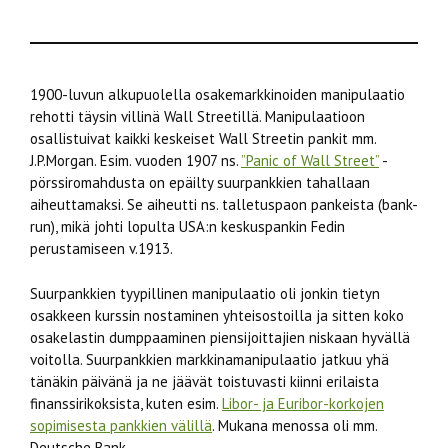
1900-luvun alkupuolella osakemarkkinoiden manipulaatio
rehotti täysin villinä Wall Streetillä. Manipulaatioon
osallistuivat kaikki keskeiset Wall Streetin pankit mm.
J.P.Morgan. Esim. vuoden 1907 ns.
”Panic of Wall Street”
-
pörssiromahdusta on epäilty suurpankkien tahallaan
aiheuttamaksi. Se aiheutti ns. talletuspaon pankeista (bank-
run), mikä johti lopulta USA:n keskuspankin Fedin
perustamiseen v.1913.
Suurpankkien tyypillinen manipulaatio oli jonkin tietyn
osakkeen kurssin nostaminen yhteisostoilla ja sitten koko
osakelastin dumppaaminen piensijoittajien niskaan hyvällä
voitolla. Suurpankkien markkinamanipulaatio jatkuu yhä
tänäkin päivänä ja ne jäävät toistuvasti kiinni erilaista
finanssirikoksista, kuten esim.
Libor- ja Euribor-korkojen
sopimisesta pankkien välillä
. Mukana menossa oli mm.
Deutsche Bank.