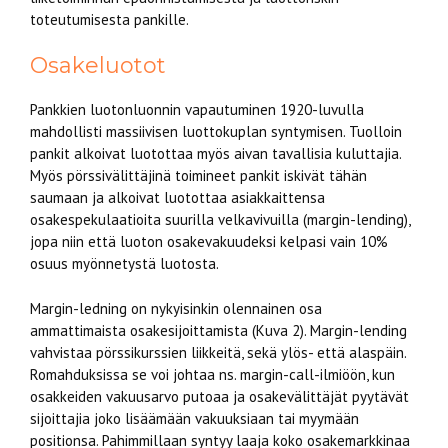
toteutumisesta pankille.
Osakeluotot
Pankkien luotonluonnin vapautuminen 1920-luvulla
mahdollisti massiivisen luottokuplan syntymisen. Tuolloin
pankit alkoivat luotottaa myös aivan tavallisia kuluttajia.
Myös pörssivälittäjinä toimineet pankit iskivät tähän
saumaan ja alkoivat luotottaa asiakkaittensa
osakespekulaatioita suurilla velkavivuilla (margin-lending),
jopa niin että luoton osakevakuudeksi kelpasi vain 10%
osuus myönnetystä luotosta.
Margin-ledning on nykyisinkin olennainen osa
ammattimaista osakesijoittamista (Kuva 2). Margin-lending
vahvistaa pörssikurssien liikkeitä, sekä ylös- että alaspäin.
Romahduksissa se voi johtaa ns. margin-call-ilmiöön, kun
osakkeiden vakuusarvo putoaa ja osakevälittäjät pyytävät
sijoittajia joko lisäämään vakuuksiaan tai myymään
positionsa. Pahimmillaan syntyy laaja koko osakemarkkinaa