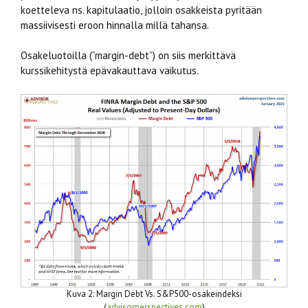
koetteleva ns. kapitulaatio, jolloin osakkeista pyritään
massiivisesti eroon hinnalla millä tahansa.
Osakeluotoilla (”margin-debt”) on siis merkittävä
kurssikehitystä epävakauttava vaikutus.
Kuva 2: Margin Debt Vs. S&P500-osakeindeksi
(
advisorperspectives.com
)