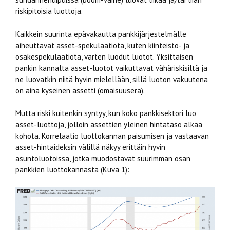
riskipitoisia luottoja.
Kaikkein suurinta epävakautta pankkijärjestelmälle
aiheuttavat asset-spekulaatiota, kuten kiinteistö- ja
osakespekulaatiota, varten luodut luotot. Yksittäisen
pankin kannalta asset-luotot vaikuttavat vähäriskisiltä ja
ne luovatkin niitä hyvin mielellään, sillä luoton vakuutena
on aina kyseinen assetti (omaisuuserä).
Mutta riski kuitenkin syntyy, kun koko pankkisektori luo
asset-luottoja, jolloin assettien yleinen hintataso alkaa
kohota. Korrelaatio luottokannan paisumisen ja vastaavan
asset-hintaideksin välillä näkyy erittäin hyvin
asuntoluotoissa, jotka muodostavat suurimman osan
pankkien luottokannasta (Kuva 1):