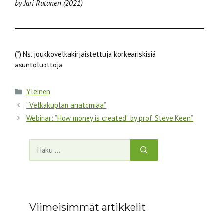
by Jari Rutanen (2021)
(*) Ns. joukkovelkakirjaistettuja korkeariskisiä
asuntoluottoja
Kategoriat
Yleinen
”Velkakuplan anatomiaa”
Webinar: ”How money is created” by prof. Steve Keen”
Haku:
Viimeisimmät artikkelit