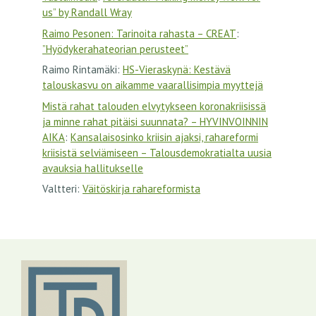
us” by Randall Wray
Raimo Pesonen: Tarinoita rahasta – CREAT
:
”Hyödykerahateorian perusteet”
Raimo Rintamäki
:
HS-Vieraskynä: Kestävä
talouskasvu on aikamme vaarallisimpia myyttejä
Mistä rahat talouden elvytykseen koronakriisissä
ja minne rahat pitäisi suunnata? – HYVINVOINNIN
AIKA
:
Kansalaisosinko kriisin ajaksi, rahareformi
kriisistä selviämiseen – Talousdemokratialta uusia
avauksia hallitukselle
Valtteri
:
Väitöskirja rahareformista