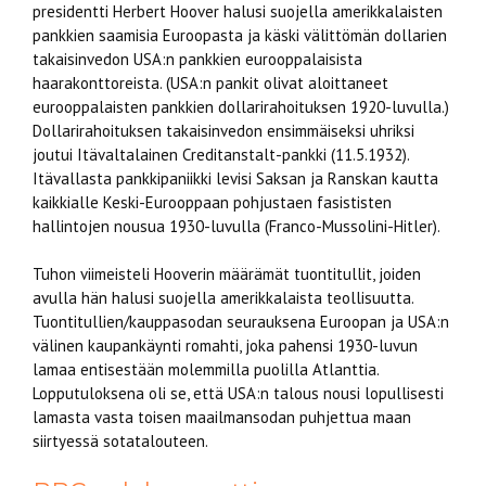
presidentti Herbert Hoover halusi suojella amerikkalaisten
pankkien saamisia Euroopasta ja käski välittömän dollarien
takaisinvedon USA:n pankkien eurooppalaisista
haarakonttoreista. (USA:n pankit olivat aloittaneet
eurooppalaisten pankkien dollarirahoituksen 1920-luvulla.)
Dollarirahoituksen takaisinvedon ensimmäiseksi uhriksi
joutui Itävaltalainen Creditanstalt-pankki (11.5.1932).
Itävallasta pankkipaniikki levisi Saksan ja Ranskan kautta
kaikkialle Keski-Eurooppaan pohjustaen fasististen
hallintojen nousua 1930-luvulla (Franco-Mussolini-Hitler).
Tuhon viimeisteli Hooverin määrämät tuontitullit, joiden
avulla hän halusi suojella amerikkalaista teollisuutta.
Tuontitullien/kauppasodan seurauksena Euroopan ja USA:n
välinen kaupankäynti romahti, joka pahensi 1930-luvun
lamaa entisestään molemmilla puolilla Atlanttia.
Lopputuloksena oli se, että USA:n talous nousi lopullisesti
lamasta vasta toisen maailmansodan puhjettua maan
siirtyessä sotatalouteen.