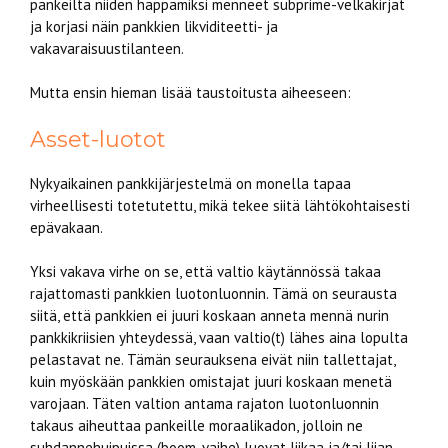
pankeilta niiden happamiksi menneet subprime-velkakirjat
ja korjasi näin pankkien likviditeetti- ja
vakavaraisuustilanteen.
Mutta ensin hieman lisää taustoitusta aiheeseen:
Asset-luotot
Nykyaikainen pankkijärjestelmä on monella tapaa
virheellisesti totetutettu, mikä tekee siitä lähtökohtaisesti
epävakaan.
Yksi vakava virhe on se, että valtio käytännössä takaa
rajattomasti pankkien luotonluonnin. Tämä on seurausta
siitä, että pankkien ei juuri koskaan anneta mennä nurin
pankkikriisien yhteydessä, vaan valtio(t) lähes aina lopulta
pelastavat ne. Tämän seurauksena eivät niin tallettajat,
kuin myöskään pankkien omistajat juuri koskaan menetä
varojaan. Täten valtion antama rajaton luotonluonnin
takaus aiheuttaa pankeille moraalikadon, jolloin ne
suhdannehuipuissa (boom-vaihe) luovat liikaa ja/tai liian