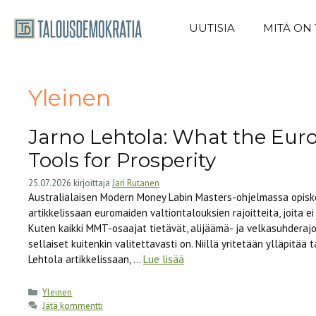
Siirry
sisältöön
UUTISIA
MITÄ ON
Yleinen
Jarno Lehtola: What the Euro
Tools for Prosperity
25.07.2026
kirjoittaja
Jari Rutanen
Australialaisen Modern Money Labin Masters-ohjelmassa opisk
artikkelissaan euromaiden valtiontalouksien rajoitteita, joita ei
Kuten kaikki MMT-osaajat tietävät, alijäämä- ja velkasuhderajo
sellaiset kuitenkin valitettavasti on. Niillä yritetään ylläpitä
Lehtola artikkelissaan, …
Lue lisää
Kategoriat
Yleinen
Jätä kommentti