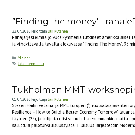
”Finding the money” -rahaleff
22.07.2026
kirjoittaja
Jari Rutanen
Rahajärjestelmää jo vuosikymmeniä tutkineet amerikkalaiset tal
ja viihdyttävällä tavalla elokuvassa ”Finding The Money”, 95 mi
Kategoriat
Yleinen
Jätä kommentti
Tukholman MMT-workshopin r
01.07.2026
kirjoittaja
Jari Rutanen
Steven Hailin vetämä, ja MML Europen (*) ruotsalaisjäsenten or
Resilience – How to Build a Better Economy Tomorrow” lauantai
täyteen (25), ja tulijoita olisi voinut olla enemmänkin, mutta li
sallittuja paloturvallisuussyistä. Tilaisuus järjestettiin Mod