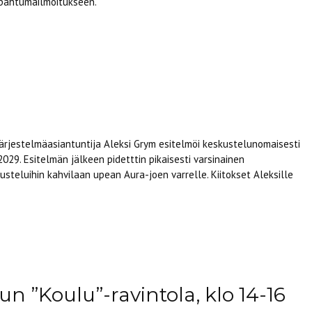
tapahtumailmoitukseen.
rjestelmäasiantuntija Aleksi Grym esitelmöi keskustelunomaisesti
.2029. Esitelmän jälkeen pidetttin pikaisesti varsinainen
kusteluihin kahvilaan upean Aura-joen varrelle. Kiitokset Aleksille
un ”Koulu”-ravintola, klo 14-16