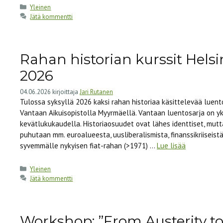
Kategoriat
Yleinen
Jätä kommentti
Rahan historian kurssit Helsi
2026
04.06.2026
kirjoittaja
Jari Rutanen
Tulossa syksyllä 2026 kaksi rahan historiaa käsittelevää luento
Vantaan Aikuisopistolla Myyrmäellä. Vantaan luentosarja on yk
kevätlukukaudella. Historiaosuudet ovat lähes identtiset, mut
puhutaan mm. euroalueesta, uusliberalismista, finanssikriiseistä
syvemmälle nykyisen fiat-rahan (>1971) …
Lue lisää
Kategoriat
Yleinen
Jätä kommentti
Workshop: ”From Austerity to 