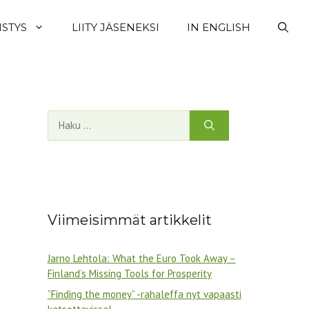
ISTYS
LIITY JÄSENEKSI
IN ENGLISH
Haku:
Viimeisimmät artikkelit
Jarno Lehtola: What the Euro Took Away –
Finland’s Missing Tools for Prosperity
”Finding the money” -rahaleffa nyt vapaasti