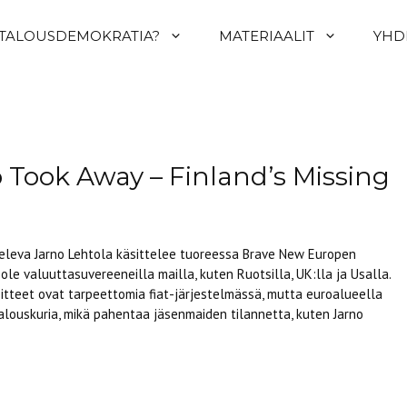
 TALOUSDEMOKRATIA?
MATERIAALIT
YHD
 Took Away – Finland’s Missing
eleva Jarno Lehtola käsittelee tuoreessa Brave New Europen
 ole valuuttasuvereeneilla mailla, kuten Ruotsilla, UK:lla ja Usalla.
itteet ovat tarpeettomia fiat-järjestelmässä, mutta euroalueella
ä talouskuria, mikä pahentaa jäsenmaiden tilannetta, kuten Jarno