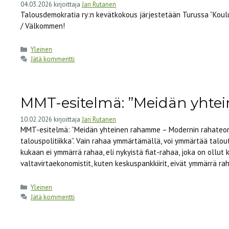
04.03.2026
kirjoittaja
Jari Rutanen
Talousdemokratia ry:n kevätkokous järjestetään Turussa ”Koulu” 
/ Välkommen!
Kategoriat
Yleinen
Jätä kommentti
MMT-esitelmä: ”Meidän yht
10.02.2026
kirjoittaja
Jari Rutanen
MMT-esitelmä: ”Meidän yhteinen rahamme – Modernin rahateoria
talouspolitiikka”. Vain rahaa ymmärtämällä, voi ymmärtää taloutt
kukaan ei ymmärrä rahaa, eli nykyistä fiat-rahaa, joka on ollut
valtavirtaekonomistit, kuten keskuspankkiirit, eivät ymmärrä r
Kategoriat
Yleinen
Jätä kommentti