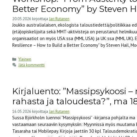
Better Economy” by Steven Ha
20.05.2026
kirjoittaja
Jari Rutanen
Joukko australialaisen, ekologista taloustiedettä/politiikkaa 
(etä)opiskelijoita sekä MMT-aktivisteja on perustanut helmiku
organisaatiot on myös USA:ssa (MML USA) ja UK:ssa (MML UK). E
Resilience – How to Build a Better Economy” by Steven Hail, 
Kategoriat
Yleinen
Jätä kommentti
Kirjaluento: ”Massipsykoosi – 
rahasta ja taloudesta?”, ma 18
16.05.2026
kirjoittaja
Jari Rutanen
Sussa Björkholm luennoi ”Massipsykoosi” -kirjansa pohjalta ma 1
vastaamaan seuraaviin kysymyksiin: Myynnissä myös muutama Bj
Tasaraha tai Mobilepay. Kirjoja jaettiin 30 kpl Talousdemokrat