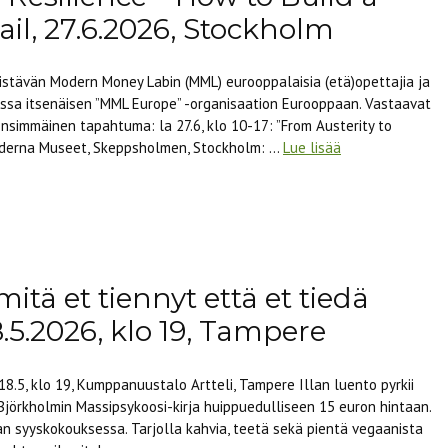
il, 27.6.2026, Stockholm
edistävän Modern Money Labin (MML) eurooppalaisia (etä)opettajia ja
ussa itsenäisen ”MML Europe” -organisaation Eurooppaan. Vastaavat
nsimmäinen tapahtuma: la 27.6, klo 10-17: ”From Austerity to
Moderna Museet, Skeppsholmen, Stockholm: …
Lue lisää
mitä et tiennyt että et tiedä
.5.2026, klo 19, Tampere
8.5, klo 19, Kumppanuustalo Artteli, Tampere Illan luento pyrkii
örkholmin Massipsykoosi-kirja huippuedulliseen 15 euron hintaan.
ian syyskokouksessa. Tarjolla kahvia, teetä sekä pientä vegaanista