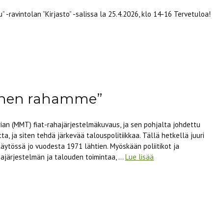
-ravintolan ”Kirjasto” -salissa la 25.4.2026, klo 14-16 Tervetuloa!
einen rahamme”
n (MMT) fiat-rahajärjestelmäkuvaus, ja sen pohjalta johdettu
a, ja siten tehdä järkevää talouspolitiikkaa. Tällä hetkellä juuri
 käytössä jo vuodesta 1971 lähtien. Myöskään poliitikot ja
ahajärjestelmän ja talouden toimintaa, …
Lue lisää