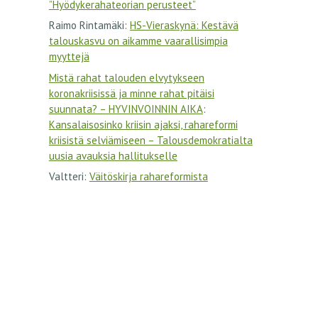
”Hyödykerahateorian perusteet”
Raimo Rintamäki
:
HS-Vieraskynä: Kestävä
talouskasvu on aikamme vaarallisimpia
myyttejä
Mistä rahat talouden elvytykseen
koronakriisissä ja minne rahat pitäisi
suunnata? – HYVINVOINNIN AIKA
:
Kansalaisosinko kriisin ajaksi, rahareformi
kriisistä selviämiseen – Talousdemokratialta
uusia avauksia hallitukselle
Valtteri
:
Väitöskirja rahareformista