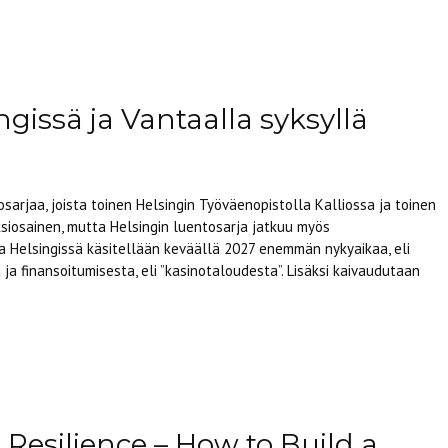
ngissä ja Vantaalla syksyllä
sarjaa, joista toinen Helsingin Työväenopistolla Kalliossa ja toinen
siosainen, mutta Helsingin luentosarja jatkuu myös
ta Helsingissä käsitellään keväällä 2027 enemmän nykyaikaa, eli
 ja finansoitumisesta, eli ”kasinotaloudesta”. Lisäksi kaivaudutaan
Resilience – How to Build a