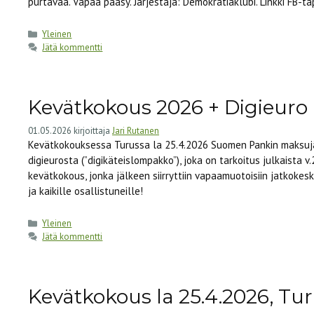
purtavaa. Vapaa pääsy. Järjestäjä: Demokratiaklubi. Linkki FB-
Kategoriat
Yleinen
Jätä kommentti
Kevätkokous 2026 + Digieuro
01.05.2026
kirjoittaja
Jari Rutanen
Kevätkokouksessa Turussa la 25.4.2026 Suomen Pankin maksujä
digieurosta (”digikäteislompakko”), joka on tarkoitus julkaista v
kevätkokous, jonka jälkeen siirryttiin vapaamuotoisiin jatkokes
ja kaikille osallistuneille!
Kategoriat
Yleinen
Jätä kommentti
Kevätkokous la 25.4.2026, Tur