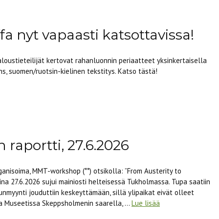
a nyt vapaasti katsottavissa!
oustieteilijät kertovat rahanluonnin periaatteet yksinkertaisella
ns, suomen/ruotsin-kielinen tekstitys. Katso tästä!
aportti, 27.6.2026
ganisoima, MMT-workshop (**) otsikolla: ”From Austerity to
na 27.6.2026 sujui mainiosti helteisessä Tukholmassa. Tupa saatiin
punmyynti jouduttiin keskeyttämään, sillä ylipaikat eivät olleet
erna Museetissa Skeppsholmenin saarella, …
Lue lisää