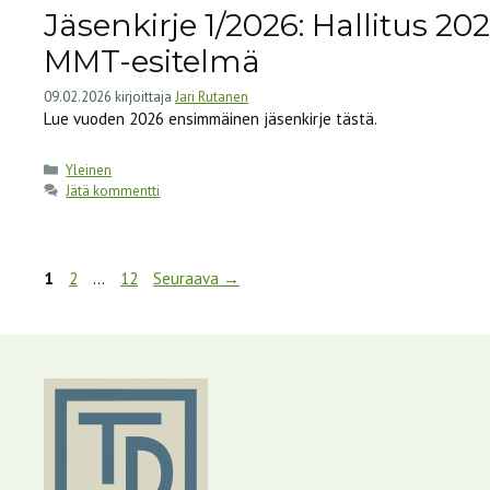
Jäsenkirje 1/2026: Hallitus 202
MMT-esitelmä
09.02.2026
kirjoittaja
Jari Rutanen
Lue vuoden 2026 ensimmäinen jäsenkirje tästä.
Kategoriat
Yleinen
Jätä kommentti
Sivu
Sivu
Sivu
1
2
…
12
Seuraava
→